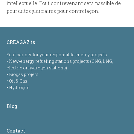
intellectuelle. Tout contrevenant sera passible de
poursuites judiciaires pour contrefaçon.
CREAGAZ is
Your partner for your responsible energy projects
• New-energy refueling stations projects (CNG, LNG,
electric or hydrogen stations)
• Biogas project
• Oil & Gas
• Hydrogen
Blog
Contact